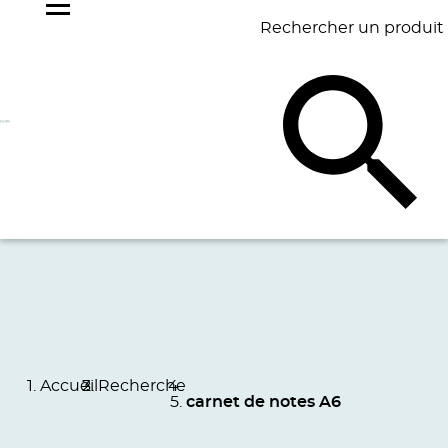
Rechercher un produit
NOS
BEST
BAGAGERIE
BUREAU
ÉCR
GOODIES
SELLERS
Accueil
Recherche
carnet de notes A6