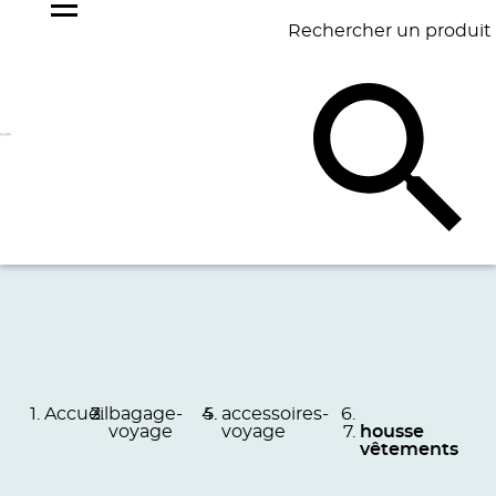
Rechercher un produit
NOS
BEST
BAGAGERIE
BUREAU
ÉCR
GOODIES
SELLERS
Accueil
bagage-
accessoires-
voyage
voyage
housse
vêtements