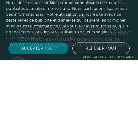
des données
Mentions légales
CGV
Nous utilisons des cookies pour personnaliser le contenu, les
publicités et analyser notre trafic. Nous partageons également
des informations sur votre utilisation de notre site avec nos
Entreprise
partenaires de publicité et d'analyse qui peuvent les combiner
avec d'autres informations que vous leur avez fournies ou qu'ils
Qui sommes nous ?
Blog
Pourquoi
ont collectées lors de votre utilisation de leurs services.
Politique
choisir Ruedesgoodies
Nous recrutons
de confidentialité
!
Contactez-nous
Protection de la
forêt
Guide du goodies
Goodies impact
ACCEPTER TOUT
REFUSER TOUT
POWERED BY COOKIESCRIPT
Besoin d'aide ?
01.47.24.77.21
contact@ruedesgoodies.com