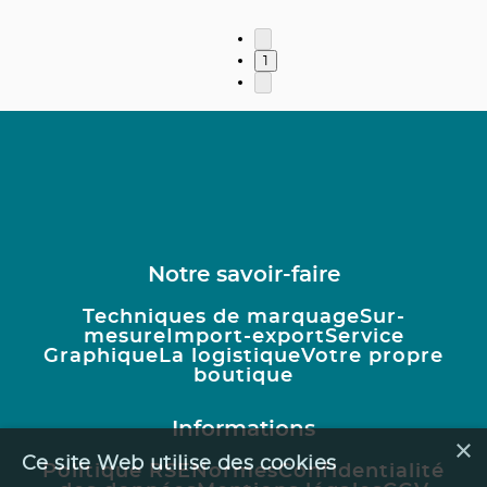
1
Notre savoir-faire
Techniques de marquage
Sur-
mesure
Import-export
Service
Graphique
La logistique
Votre propre
boutique
Informations
×
Ce site Web utilise des cookies
Politique RSE
Normes
Confidentialité