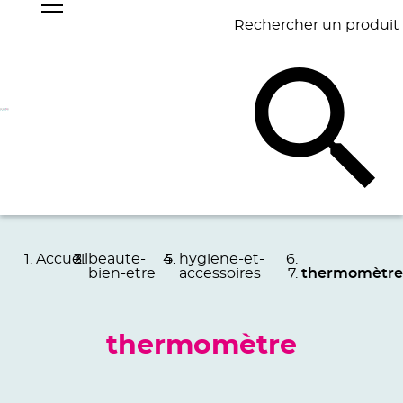
Rechercher un produit
NOS
BEST
BAGAGERIE
BUREAU
ÉCR
GOODIES
SELLERS
Accueil
beaute-
hygiene-et-
bien-etre
accessoires
thermomètre
thermomètre