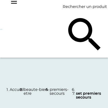
Rechercher un produit
NOS
BEST
BAGAGERIE
BUREAU
ÉCR
GOODIES
SELLERS
Accueil
beaute-bien-
premiers-
etre
secours
set premiers
secours