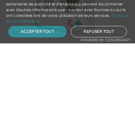
partenaires de publicité et d'analyse qui peuvent les combiner
avec d'autres informations que vous leur avez fournies ou qu'ils
ont collectées lors de votre utilisation de leurs services.
Politique
de confidentialité
ACCEPTER TOUT
REFUSER TOUT
POWERED BY COOKIESCRIPT
MyKit Animaux Domestiques
A partir de
3.72
€ HT
Ajouter au panier