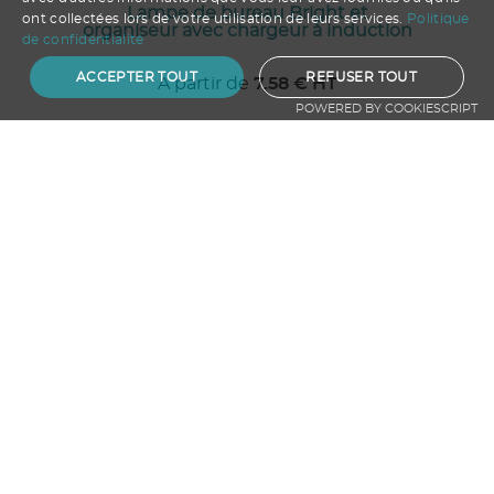
Lampe de bureau Bright et
ont collectées lors de votre utilisation de leurs services.
Politique
organiseur avec chargeur à induction
de confidentialité
ACCEPTER TOUT
REFUSER TOUT
A partir de
7.58
€ HT
POWERED BY COOKIESCRIPT
Ajouter au panier