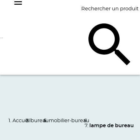
Rechercher un produit
NOS
BEST
BAGAGERIE
BUREAU
ÉCR
GOODIES
SELLERS
Accueil
bureau
mobilier-bureau
lampe de bureau