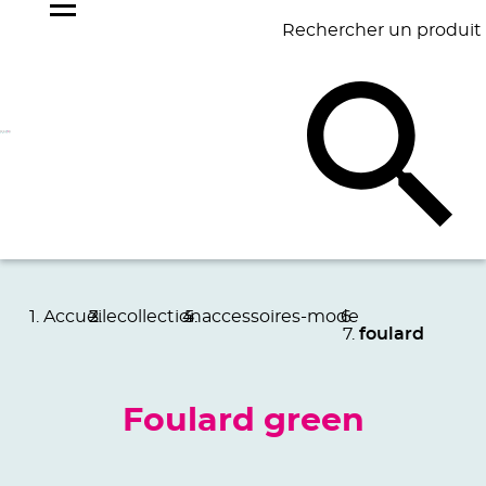
Rechercher un produit
NOS
BEST
BAGAGERIE
BUREAU
ÉCR
GOODIES
SELLERS
Accueil
ecollection
accessoires-mode
foulard
Foulard green