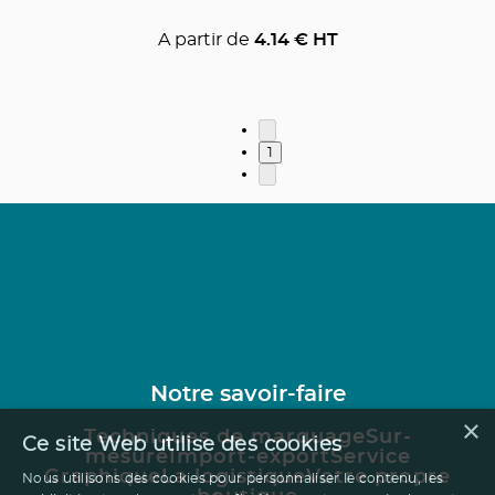
A partir de
4.14
€ HT
1
Notre savoir-faire
×
Techniques de marquage
Sur-
Ce site Web utilise des cookies
mesure
Import-export
Service
Graphique
La logistique
Votre propre
Nous utilisons des cookies pour personnaliser le contenu, les