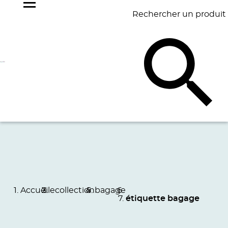
Rechercher un produit
NOS
BEST
BAGAGERIE
BUREAU
ÉCR
GOODIES
SELLERS
Accueil
ecollection
bagage
étiquette bagage