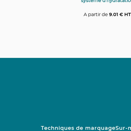
système d’hydratati
A partir de
9.01
€ HT
Techniques de marquage
Sur-