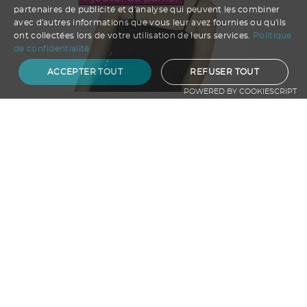
partenaires de publicité et d'analyse qui peuvent les combiner
avec d'autres informations que vous leur avez fournies ou qu'ils
ont collectées lors de votre utilisation de leurs services.
Politique
de confidentialité
ACCEPTER TOUT
REFUSER TOUT
POWERED BY COOKIESCRIPT
BONNET DE NOEL A SEQUINS LUXE
A partir de
2.80
€ HT
Ajouter au panier