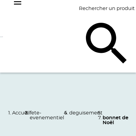
Rechercher un produit
NOS
BEST
BAGAGERIE
BUREAU
ÉCR
GOODIES
SELLERS
Accueil
fete-
deguisement
evenementiel
bonnet de
Noël