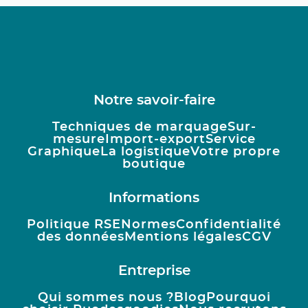
Notre savoir-faire
Techniques de marquage
Sur-
mesure
Import-export
Service
Graphique
La logistique
Votre propre
boutique
Informations
Politique RSE
Normes
Confidentialité
des données
Mentions légales
CGV
Entreprise
Qui sommes nous ?
Blog
Pourquoi