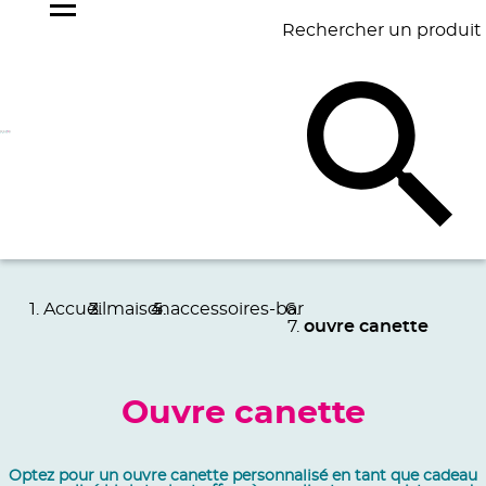
Rechercher un produit
NOS
BEST
BAGAGERIE
BUREAU
ÉCR
GOODIES
SELLERS
Accueil
maison
accessoires-bar
ouvre canette
Ouvre canette
Optez pour un ouvre canette personnalisé en tant que cadeau