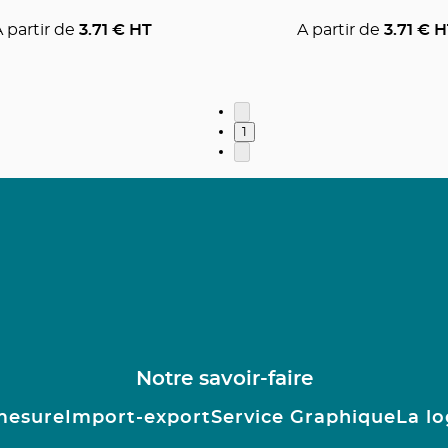
 partir de
3.71
€ HT
A partir de
3.71
€ H
1
Notre savoir-faire
mesure
Import-export
Service Graphique
La lo