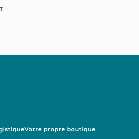
T
gistique
Votre propre boutique