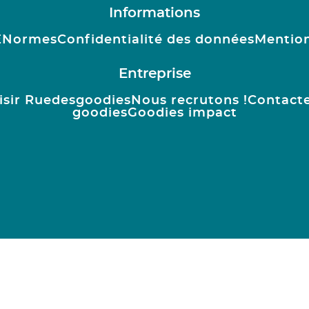
Informations
E
Normes
Confidentialité des données
Mention
Entreprise
isir Ruedesgoodies
Nous recrutons !
Contact
goodies
Goodies impact