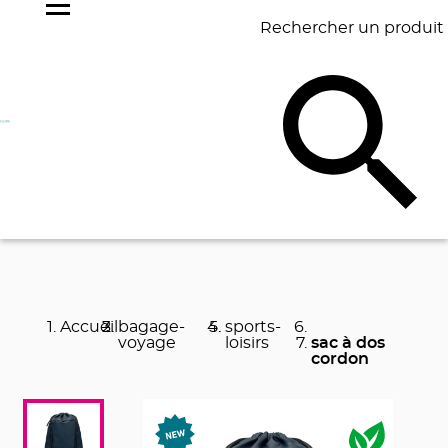
Rechercher un produit
NOS
BEST
BAGAGERIE
BUREAU
ÉCR
GOODIES
SELLERS
Accueil
bagage-
sports-
voyage
loisirs
sac à dos
cordon