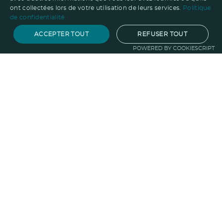
ont collectées lors de votre utilisation de leurs services.
Politique
de confidentialité
ACCEPTER TOUT
REFUSER TOUT
POWERED BY COOKIESCRIPT
Notre savoir-faire
Techniques de marquage
Sur-
mesure
Import-export
Service
Graphique
La logistique
Votre propre
boutique
Informations
Politique RSE
Normes
Confidentialité
des données
Mentions légales
CGV