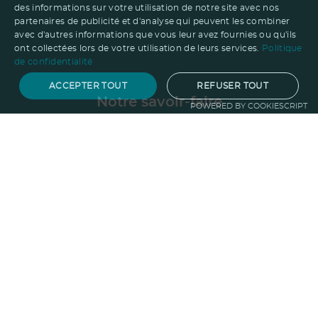
des informations sur votre utilisation de notre site avec nos
partenaires de publicité et d'analyse qui peuvent les combiner
avec d'autres informations que vous leur avez fournies ou qu'ils
ont collectées lors de votre utilisation de leurs services.
Politique
de confidentialité
ACCEPTER TOUT
REFUSER TOUT
Notre savoir-faire
POWERED BY COOKIESCRIPT
Techniques de marquage
Sur-
mesure
Import-export
Service
Graphique
La logistique
Votre propre
boutique
Informations
Politique RSE
Normes
Confidentialité
des données
Mentions légales
CGV
Entreprise
Qui sommes nous ?
Blog
Pourquoi