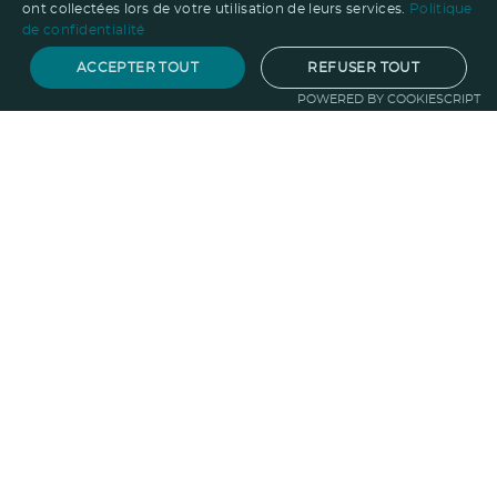
ont collectées lors de votre utilisation de leurs services.
Politique
de confidentialité
ACCEPTER TOUT
REFUSER TOUT
POWERED BY COOKIESCRIPT
Notre savoir-faire
Techniques de marquage
Sur-
mesure
Import-export
Service
Graphique
La logistique
Votre propre
boutique
Informations
Politique RSE
Normes
Confidentialité
des données
Mentions légales
CGV