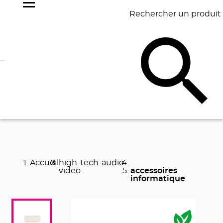
Rechercher un produit
NOS
BEST
BAGAGERIE
BUREAU
ÉCR
GOODIES
SELLERS
Accueil
high-tech-audio-
video
accessoires
informatique