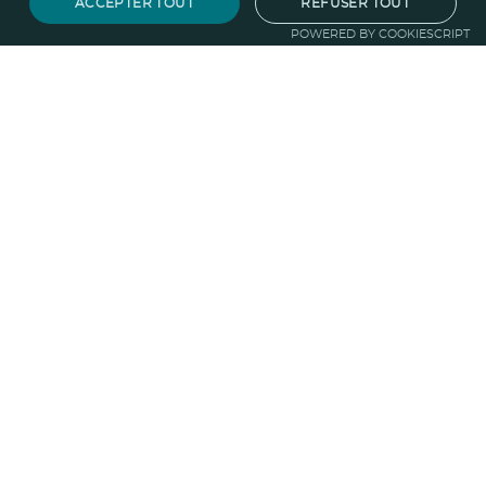
ACCEPTER TOUT
REFUSER TOUT
POWERED BY COOKIESCRIPT
Notre savoir-faire
Techniques de marquage
Sur-
mesure
Import-export
Service
Graphique
La logistique
Votre propre
boutique
Informations
Politique RSE
Normes
Confidentialité
des données
Mentions légales
CGV
Entreprise
Qui sommes nous ?
Blog
Pourquoi
choisir Ruedesgoodies
Nous recrutons
!
Contactez-nous
Protection de la
forêt
Guide du goodies
Goodies impact