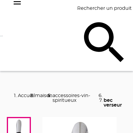
Rechercher un produit
NOS
BEST
BAGAGERIE
BUREAU
ÉCR
GOODIES
SELLERS
Accueil
maison
accessoires-vin-
spiritueux
bec
verseur