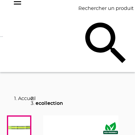
Rechercher un produit
NOS
BEST
BAGAGERIE
BUREAU
ÉCR
GOODIES
SELLERS
Accueil
ecollection