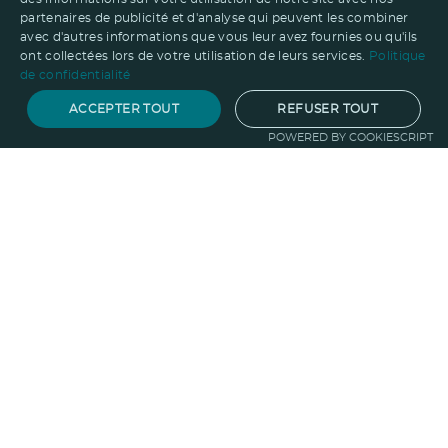
partenaires de publicité et d'analyse qui peuvent les combiner
avec d'autres informations que vous leur avez fournies ou qu'ils
ont collectées lors de votre utilisation de leurs services.
Politique
de confidentialité
ACCEPTER TOUT
REFUSER TOUT
POWERED BY COOKIESCRIPT
Notre savoir-faire
Techniques de marquage
Sur-
mesure
Import-export
Service
Graphique
La logistique
Votre propre
boutique
Informations