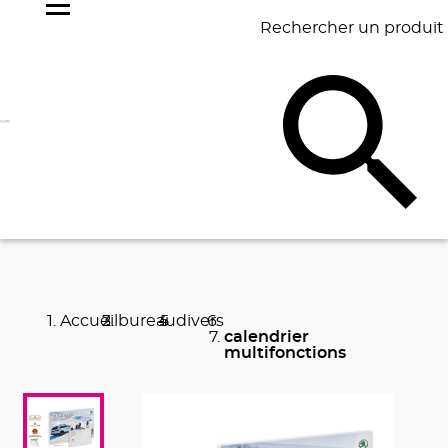
Rechercher un produit
NOS
BEST
BAGAGERIE
BUREAU
ÉCR
GOODIES
SELLERS
Accueil
bureau
divers
calendrier
multifonctions