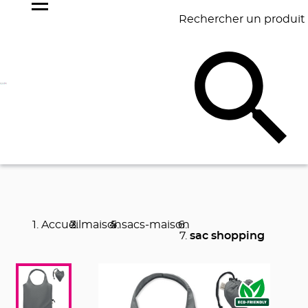
Rechercher un produit
NOS
BEST
BAGAGERIE
BUREAU
ÉCR
GOODIES
SELLERS
Accueil
maison
sacs-maison
sac shopping