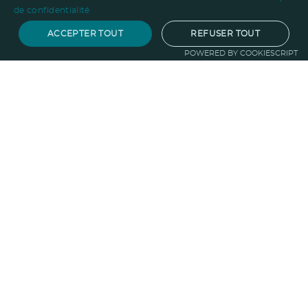
de confidentialité
ACCEPTER TOUT
REFUSER TOUT
POWERED BY COOKIESCRIPT
Notre savoir-faire
Techniques de marquage
Sur-
mesure
Import-export
Service
Graphique
La logistique
Votre propre
boutique
Informations
Politique RSE
Normes
Confidentialité
des données
Mentions légales
CGV