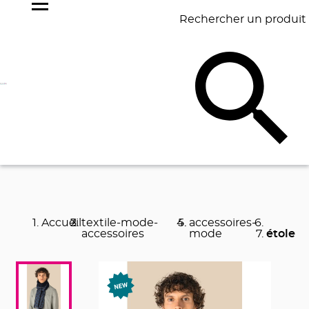
Rechercher un produit
NOS
BEST
BAGAGERIE
BUREAU
ÉCR
GOODIES
SELLERS
Accueil
textile-mode-
accessoires-
accessoires
mode
étole