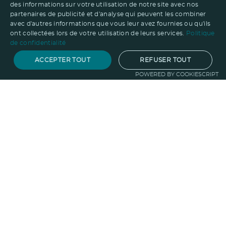
des informations sur votre utilisation de notre site avec nos
partenaires de publicité et d'analyse qui peuvent les combiner
avec d'autres informations que vous leur avez fournies ou qu'ils
ont collectées lors de votre utilisation de leurs services.
Politique
de confidentialité
ACCEPTER TOUT
REFUSER TOUT
POWERED BY COOKIESCRIPT
Notre savoir-faire
Techniques de marquage
Sur-
mesure
Import-export
Service
Graphique
La logistique
Votre propre
boutique
Informations
Politique RSE
Normes
Confidentialité
des données
Mentions légales
CGV