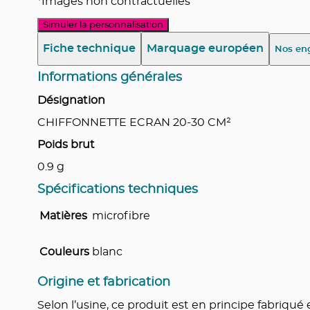
*Images non contractuelles
Simuler la personnalisation
Fiche technique
Marquage européen
Nos en
Informations générales
Désignation
CHIFFONNETTE ECRAN 20-30 CM²
Poids brut
0.9
g
Spécifications techniques
Matières
microfibre
Couleurs
blanc
Origine et fabrication
Selon l’usine, ce produit est en principe fabriq