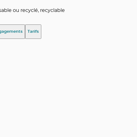
ble ou recyclé, recyclable
gagements
Tarifs