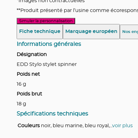
*Images non contractuelles
**Produit présenté par l’usine comme écoresponsa
Simuler la personnalisation
Fiche technique
Marquage européen
Nos en
Informations générales
Désignation
EDD Stylo stylet spinner
Poids net
16
g
Poids brut
18
g
Spécifications techniques
Couleurs
noir, bleu marine, bleu royal,
...
voir plus