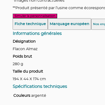
*Images non contractuelles
**Produit présenté par l’usine comme écoresponsa
Simuler la personnalisation
Fiche technique
Marquage européen
Nos en
Informations générales
Désignation
Flacon Almaz
Poids brut
280
g
Taille du produit
194 X 44 X 174
cm
Spécifications techniques
Couleurs
argenté