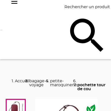
Rechercher un produit
NOS
BEST
BAGAGERIE
BUREAU
ÉCR
GOODIES
SELLERS
Accueil
bagage-
petite-
voyage
maroquinerie
pochette tour
de cou