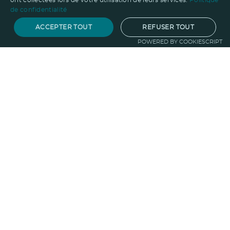
ont collectées lors de votre utilisation de leurs services.
Politique
de confidentialité
ACCEPTER TOUT
REFUSER TOUT
POWERED BY COOKIESCRIPT
Notre savoir-faire
Techniques de marquage
Sur-
mesure
Import-export
Service
Graphique
La logistique
Votre propre
boutique
Informations
Politique RSE
Normes
Confidentialité
des données
Mentions légales
CGV