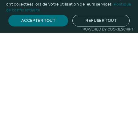
ont collectées lors de votre utilisation de leurs services.
Politique
de confidentialité
ACCEPTER TOUT
REFUSER TOUT
POWERED BY COOKIESCRIPT
Notre savoir-faire
Techniques de marquage
Sur-
mesure
Import-export
Service
Graphique
La logistique
Votre propre
boutique
Informations
Politique RSE
Normes
Confidentialité
des données
Mentions légales
CGV
Entreprise
Qui sommes nous ?
Blog
Pourquoi
choisir Ruedesgoodies
Nous recrutons