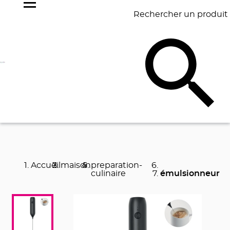
Rechercher un produit
NOS
BEST
BAGAGERIE
BUREAU
ÉCR
GOODIES
SELLERS
Accueil
maison
preparation-
culinaire
émulsionneur