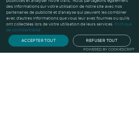
publicités et analyser notre trafic. Nous partageons également
des informations sur votre utilisation de notre site avec nos
partenaires de publicité et d'analyse qui peuvent les combiner
avec d'autres informations que vous leur avez fournies ou qu'ils
ont collectées lors de votre utilisation de leurs services.
Politique
de confidentialité
ACCEPTER TOUT
REFUSER TOUT
POWERED BY COOKIESCRIPT
Notre savoir-faire
Techniques de marquage
Sur-
mesure
Import-export
Service
Graphique
La logistique
Votre propre
boutique
Informations
Politique RSE
Normes
Confidentialité
des données
Mentions légales
CGV