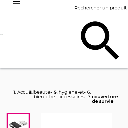
Rechercher un produit
NOS
BEST
BAGAGERIE
BUREAU
ÉCR
GOODIES
SELLERS
Accueil
beaute-
hygiene-et-
bien-etre
accessoires
couverture
de survie