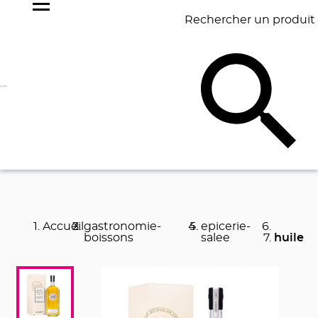
Rechercher un produit
NOS
BEST
BAGAGERIE
BUREAU
ÉCR
GOODIES
SELLERS
Accueil
gastronomie-
epicerie-
boissons
salee
huile