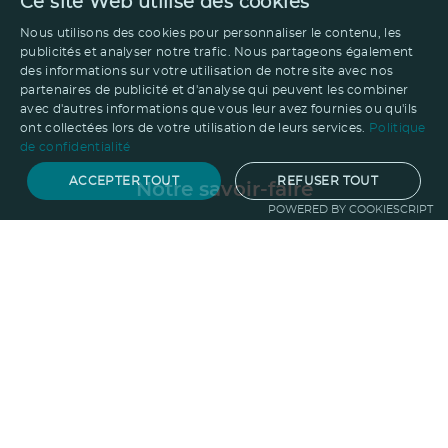
Ce site Web utilise des cookies
Nous utilisons des cookies pour personnaliser le contenu, les
publicités et analyser notre trafic. Nous partageons également
des informations sur votre utilisation de notre site avec nos
partenaires de publicité et d'analyse qui peuvent les combiner
avec d'autres informations que vous leur avez fournies ou qu'ils
ont collectées lors de votre utilisation de leurs services.
Politique
de confidentialité
ACCEPTER TOUT
REFUSER TOUT
Notre savoir-faire
POWERED BY COOKIESCRIPT
Techniques de marquage
Sur-
mesure
Import-export
Service
Graphique
La logistique
Votre propre
boutique
Informations
Politique RSE
Normes
Confidentialité
des données
Mentions légales
CGV
Entreprise