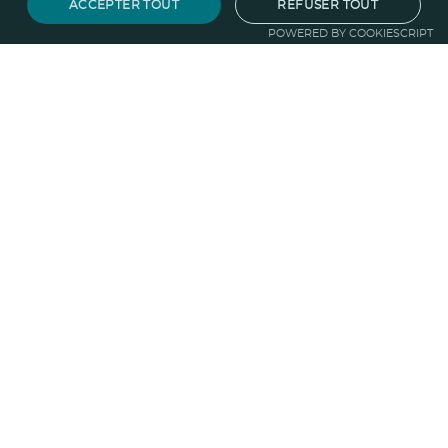
ACCEPTER TOUT
REFUSER TOUT
POWERED BY COOKIESCRIPT
Notre savoir-faire
Techniques de marquage
Sur-
mesure
Import-export
Service
Graphique
La logistique
Votre propre
boutique
Informations
Politique RSE
Normes
Confidentialité
des données
Mentions légales
CGV
Entreprise
Qui sommes nous ?
Blog
Pourquoi