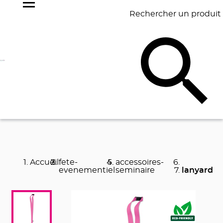
Rechercher un produit
NOS
BEST
BAGAGERIE
BUREAU
ÉCR
GOODIES
SELLERS
Accueil
fete-
accessoires-
evenementiel
seminaire
lanyard