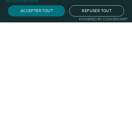
de confidentialité
ACCEPTER TOUT
REFUSER TOUT
POWERED BY COOKIESCRIPT
Notre savoir-faire
Techniques de marquage
Sur-
mesure
Import-export
Service
Graphique
La logistique
Votre propre
boutique
Informations
Politique RSE
Normes
Confidentialité
des données
Mentions légales
CGV
Entreprise