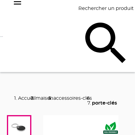
Rechercher un produit
NOS
BEST
BAGAGERIE
BUREAU
ÉCR
GOODIES
SELLERS
Accueil
maison
accessoires-cles
porte-clés