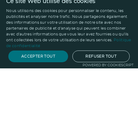
Ce site Web utilise des cookies
Nous utilisons des cookies pour personnaliser le contenu, les
publicités et analyser notre trafic. Nous partageons également
des informations sur votre utilisation de notre site avec nos
partenaires de publicité et d'analyse qui peuvent les combiner
avec d'autres informations que vous leur avez fournies ou qu'ils
ont collectées lors de votre utilisation de leurs services.
Politique
de confidentialité
ACCEPTER TOUT
REFUSER TOUT
POWERED BY COOKIESCRIPT
Notre savoir-faire
Techniques de marquage
Sur-
mesure
Import-export
Service
Graphique
La logistique
Votre propre
boutique
Informations