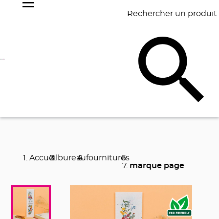
Rechercher un produit
NOS
BEST
BAGAGERIE
BUREAU
ÉCR
GOODIES
SELLERS
Accueil
bureau
fournitures
marque page