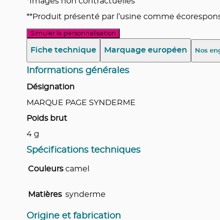
*Images non contractuelles
**Produit présenté par l’usine comme écoresponsa
Simuler la personnalisation
Fiche technique
Marquage européen
Nos en
Informations générales
Désignation
MARQUE PAGE SYNDERME
Poids brut
4
g
Spécifications techniques
Couleurs
camel
Matières
synderme
Origine et fabrication