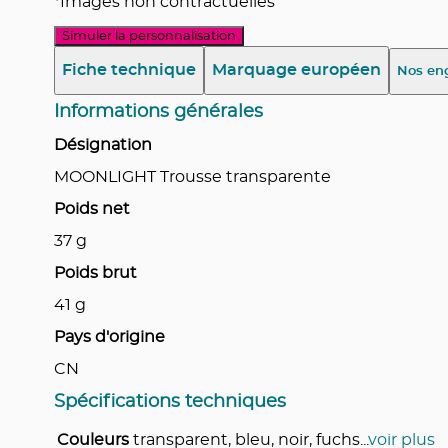
*Images non contractuelles
Simuler la personnalisation
Fiche technique
Marquage européen
Nos en
Informations générales
Désignation
MOONLIGHT Trousse transparente
Poids net
37
g
Poids brut
41
g
Pays d'origine
CN
Spécifications techniques
Couleurs
transparent, bleu, noir, fuchs
...
voir plus