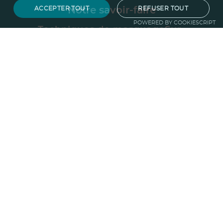
ACCEPTER TOUT
REFUSER TOUT
Notre savoir-faire
POWERED BY COOKIESCRIPT
Techniques de marquage
Sur-
mesure
Import-export
Service
Graphique
La logistique
Votre propre
boutique
Informations
Politique RSE
Normes
Confidentialité
des données
Mentions légales
CGV
Entreprise
Qui sommes nous ?
Blog
Pourquoi
choisir Ruedesgoodies
Nous recrutons
!
Contactez-nous
Protection de la
forêt
Guide du goodies
Goodies impact