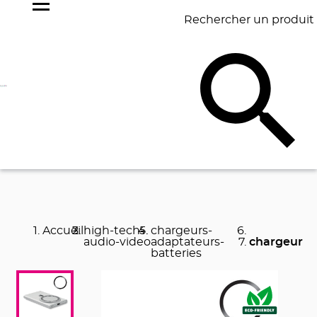
Rechercher un produit
NOS
BEST
BAGAGERIE
BUREAU
ÉCR
GOODIES
SELLERS
Accueil
high-tech-
chargeurs-
audio-video
adaptateurs-
chargeur
batteries