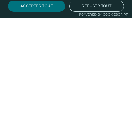
ACCEPTER TOUT
REFUSER TOUT
POWERED BY COOKIESCRIPT
Notre savoir-faire
Techniques de marquage
Sur-
mesure
Import-export
Service
Graphique
La logistique
Votre propre
boutique
Informations
Politique RSE
Normes
Confidentialité
des données
Mentions légales
CGV
Entreprise