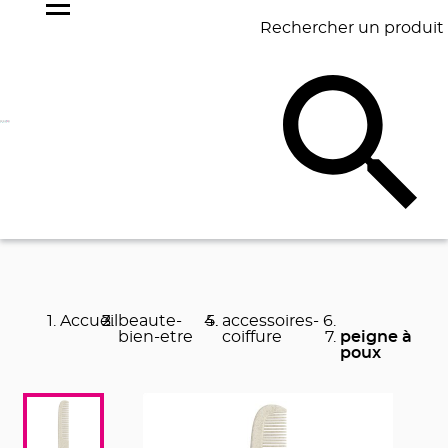
Rechercher un produit
NOS
BEST
BAGAGERIE
BUREAU
ÉCR
GOODIES
SELLERS
Accueil
beaute-
accessoires-
bien-etre
coiffure
peigne à
poux