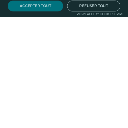
ACCEPTER TOUT
REFUSER TOUT
POWERED BY COOKIESCRIPT
Notre savoir-faire
Techniques de marquage
Sur-
mesure
Import-export
Service
Graphique
La logistique
Votre propre
boutique
Informations
Politique RSE
Normes
Confidentialité
des données
Mentions légales
CGV
Entreprise
Qui sommes nous ?
Blog
Pourquoi
choisir Ruedesgoodies
Nous recrutons
!
Contactez-nous
Protection de la
forêt
Guide du goodies
Goodies impact