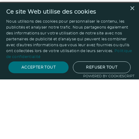
×
Ce site Web utilise des cookies
Nous utilisons des cookies pour personnaliser le contenu, les
publicités et analyser notre trafic. Nous partageons également
des informations sur votre utilisation de notre site avec nos
partenaires de publicité et d'analyse qui peuvent les combiner
avec d'autres informations que vous leur avez fournies ou qu'ils
ont collectées lors de votre utilisation de leurs services.
Politique
de confidentialité
ACCEPTER TOUT
REFUSER TOUT
POWERED BY COOKIESCRIPT
Notre savoir-faire
Techniques de marquage
Sur-
mesure
Import-export
Service
Graphique
La logistique
Votre propre
boutique