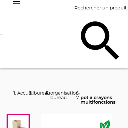
Rechercher un produit
NOS
BEST
BAGAGERIE
BUREAU
ÉCR
GOODIES
SELLERS
Accueil
bureau
organisation-
bureau
pot à crayons
multifonctions