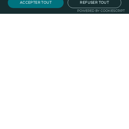
ACCEPTER TOUT
REFUSER TOUT
POWERED BY COOKIESCRIPT
Notre savoir-faire
Techniques de marquage
Sur-
mesure
Import-export
Service
Graphique
La logistique
Votre propre
boutique
Informations
Politique RSE
Normes
Confidentialité
des données
Mentions légales
CGV
Entreprise
Qui sommes nous ?
Blog
Pourquoi