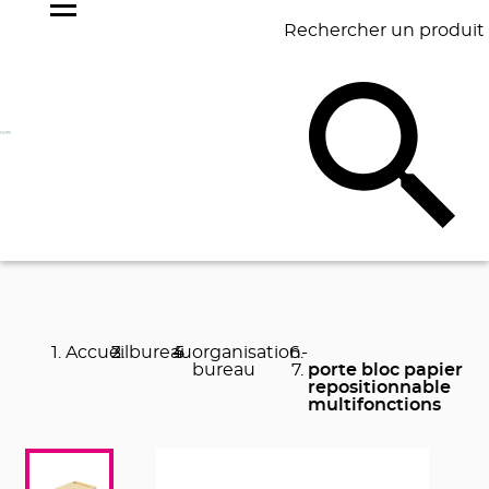
Rechercher un produit
NOS
BEST
BAGAGERIE
BUREAU
ÉCR
GOODIES
SELLERS
Accueil
bureau
organisation-
bureau
porte bloc papier
repositionnable
multifonctions