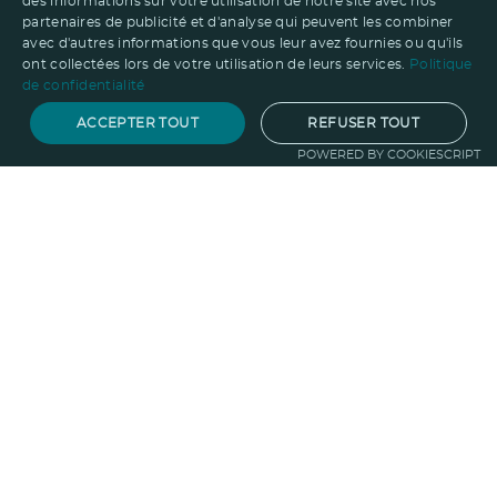
des informations sur votre utilisation de notre site avec nos
partenaires de publicité et d'analyse qui peuvent les combiner
avec d'autres informations que vous leur avez fournies ou qu'ils
ont collectées lors de votre utilisation de leurs services.
Politique
de confidentialité
ACCEPTER TOUT
REFUSER TOUT
POWERED BY COOKIESCRIPT
Notre savoir-faire
Techniques de marquage
Sur-
mesure
Import-export
Service
Graphique
La logistique
Votre propre
boutique
Informations
Politique RSE
Normes
Confidentialité
des données
Mentions légales
CGV
Entreprise