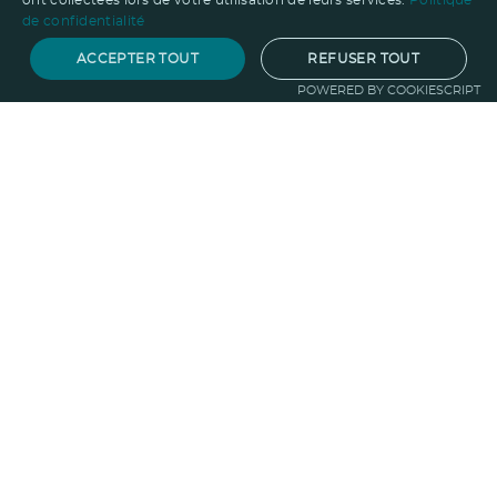
ont collectées lors de votre utilisation de leurs services.
Politique
de confidentialité
ACCEPTER TOUT
REFUSER TOUT
POWERED BY COOKIESCRIPT
Notre savoir-faire
Techniques de marquage
Sur-
mesure
Import-export
Service
Graphique
La logistique
Votre propre
boutique
Informations
Politique RSE
Normes
Confidentialité
des données
Mentions légales
CGV