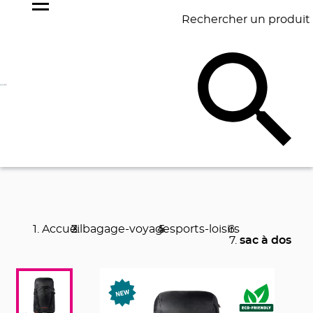
Rechercher un produit
NOS
BEST
BAGAGERIE
BUREAU
ÉCR
GOODIES
SELLERS
Accueil
bagage-voyage
sports-loisirs
sac à dos