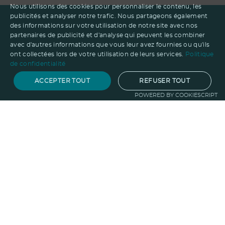
Nous utilisons des cookies pour personnaliser le contenu, les
publicités et analyser notre trafic. Nous partageons également
des informations sur votre utilisation de notre site avec nos
partenaires de publicité et d'analyse qui peuvent les combiner
avec d'autres informations que vous leur avez fournies ou qu'ils
ont collectées lors de votre utilisation de leurs services.
Politique
de confidentialité
ACCEPTER TOUT
REFUSER TOUT
POWERED BY COOKIESCRIPT
Notre savoir-faire
Techniques de marquage
Sur-
mesure
Import-export
Service
Graphique
La logistique
Votre propre
boutique