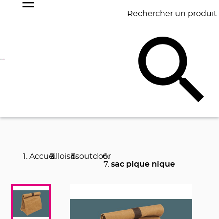
Rechercher un produit
NOS
BEST
BAGAGERIE
BUREAU
ÉCR
GOODIES
SELLERS
Accueil
loisirs
outdoor
sac pique nique