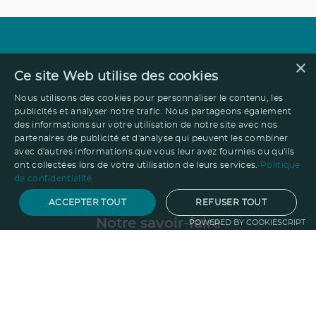
×
Ce site Web utilise des cookies
Nous utilisons des cookies pour personnaliser le contenu, les
publicités et analyser notre trafic. Nous partageons également
des informations sur votre utilisation de notre site avec nos
partenaires de publicité et d'analyse qui peuvent les combiner
avec d'autres informations que vous leur avez fournies ou qu'ils
ont collectées lors de votre utilisation de leurs services.
Politique
de confidentialité
ACCEPTER TOUT
REFUSER TOUT
Notre savoir-faire
POWERED BY COOKIESCRIPT
Techniques de marquage
Sur-
mesure
Import-export
Service
Graphique
La logistique
Votre propre
boutique