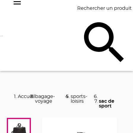
Rechercher un produit
NOS
BEST
BAGAGERIE
BUREAU
ÉCR
GOODIES
SELLERS
Accueil
bagage-
sports-
voyage
loisirs
sac de
sport