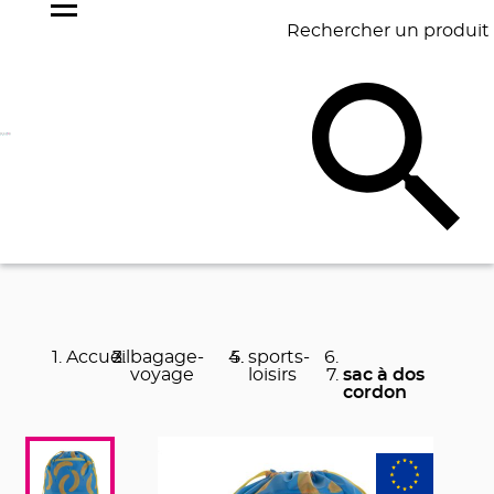
Rechercher un produit
NOS
BEST
BAGAGERIE
BUREAU
ÉCR
GOODIES
SELLERS
Accueil
bagage-
sports-
voyage
loisirs
sac à dos
cordon