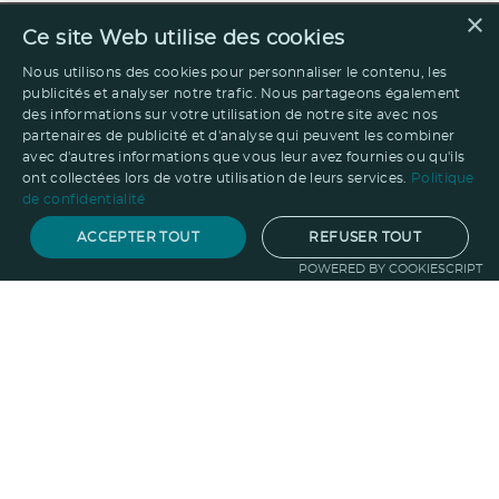
×
Ce site Web utilise des cookies
Nous utilisons des cookies pour personnaliser le contenu, les
publicités et analyser notre trafic. Nous partageons également
des informations sur votre utilisation de notre site avec nos
partenaires de publicité et d'analyse qui peuvent les combiner
avec d'autres informations que vous leur avez fournies ou qu'ils
ont collectées lors de votre utilisation de leurs services.
Politique
de confidentialité
ACCEPTER TOUT
REFUSER TOUT
POWERED BY COOKIESCRIPT
Notre savoir-faire
Techniques de marquage
Sur-
mesure
Import-export
Service
Graphique
La logistique
Votre propre
boutique