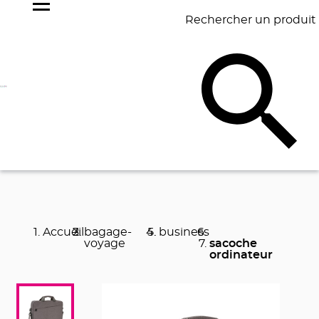
Rechercher un produit
NOS
BEST
BAGAGERIE
BUREAU
ÉCR
GOODIES
SELLERS
Accueil
bagage-
business
voyage
sacoche
ordinateur