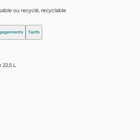
ble ou recyclé, recyclable
gagements
Tarifs
 22,5 L