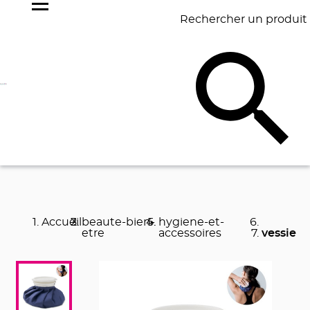
Rechercher un produit
NOS
BEST
BAGAGERIE
BUREAU
ÉCR
GOODIES
SELLERS
Accueil
beaute-bien-
hygiene-et-
etre
accessoires
vessie