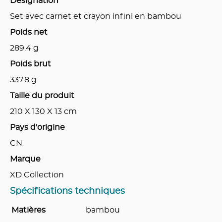
Désignation
Set avec carnet et crayon infini en bambou
Poids net
289.4
g
Poids brut
337.8
g
Taille du produit
210 X 130 X 13
cm
Pays d'origine
CN
Marque
XD Collection
Spécifications techniques
Matières
bambou