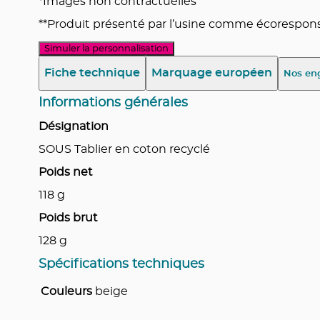
*Images non contractuelles
**Produit présenté par l’usine comme écoresponsa
Simuler la personnalisation
Fiche technique
Marquage européen
Nos en
Informations générales
Désignation
SOUS Tablier en coton recyclé
Poids net
118
g
Poids brut
128
g
Spécifications techniques
Couleurs
beige