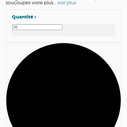
soucoupes voire plus
... voir plus
Quantité :
1