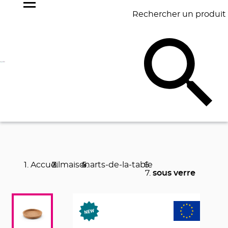
Rechercher un produit
NOS
BEST
BAGAGERIE
BUREAU
ÉCR
GOODIES
SELLERS
Accueil
maison
arts-de-la-table
sous verre