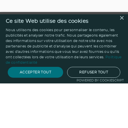
×
Ce site Web utilise des cookies
Nous utilisons des cookies pour personnaliser le contenu, les
publicités et analyser notre trafic. Nous partageons également
des informations sur votre utilisation de notre site avec nos
partenaires de publicité et d'analyse qui peuvent les combiner
avec d'autres informations que vous leur avez fournies ou qu'ils
ont collectées lors de votre utilisation de leurs services.
Politique
de confidentialité
ACCEPTER TOUT
REFUSER TOUT
POWERED BY COOKIESCRIPT
Notre savoir-faire
Techniques de marquage
Sur-
mesure
Import-export
Service
Graphique
La logistique
Votre propre