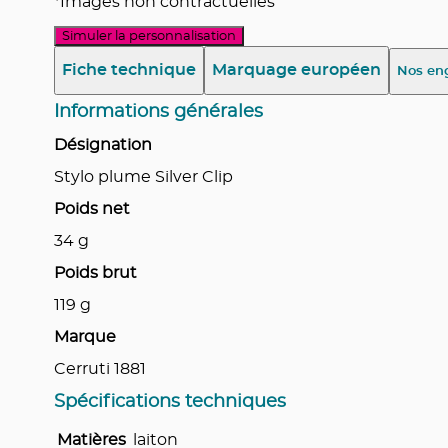
*Images non contractuelles
Simuler la personnalisation
Fiche technique
Marquage européen
Nos en
Informations générales
Désignation
Stylo plume Silver Clip
Poids net
34
g
Poids brut
119
g
Marque
Cerruti 1881
Spécifications techniques
Matières
laiton